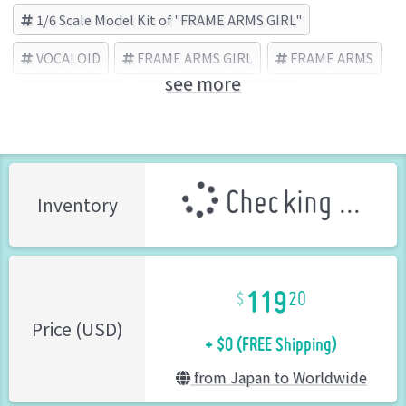
1/6 Scale Model Kit of "FRAME ARMS GIRL"
VOCALOID
FRAME ARMS GIRL
FRAME ARMS
see more
Hatsune Miku
KOTOBUKIYA (Brand)
Checking ...
Inventory
119
20
+ $0 (FREE Shipping)
Price (USD)
from Japan to Worldwide